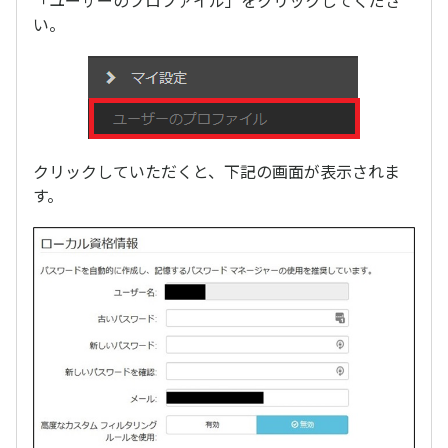
「ユーザーのプロファイル」をクリックしてくださ
い。
クリックしていただくと、下記の画面が表示されま
す。