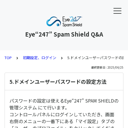
Eye“247” Spam Shield Q&A
TOP
初期設定、ログイン
5.ドメインユーザーパスワードの設
最終更新日 : 2025/06/25
5.ドメインユーザーパスワードの設定方法
パスワードの設定は使えるEye“247” SPAM SHIELDの
管理システム にて行います。
コントロールパネルにログインしていただき、画面
右側のメニューの一番下にある「マイ設定」タブの